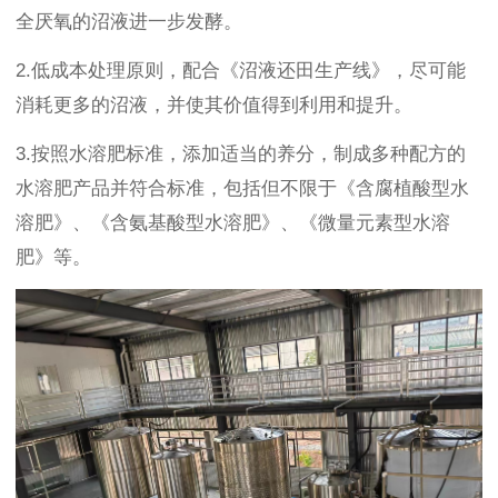
全厌氧的沼液进一步发酵。
2.低成本处理原则，配合《沼液还田生产线》，尽可能
消耗更多的沼液，并使其价值得到利用和提升。
3.按照水溶肥标准，添加适当的养分，制成多种配方的
水溶肥产品并符合标准，包括但不限于《含腐植酸型水
溶肥》、《含氨基酸型水溶肥》、《微量元素型水溶
肥》等。