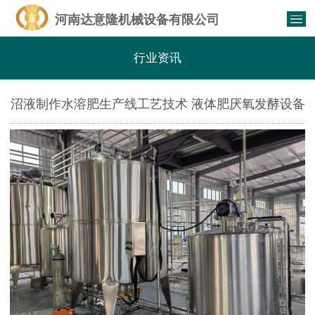
河南达意隆机械设备有限公司
行业资讯
沼液制作水溶肥生产线工艺技术 液体肥厌氧发酵设备
发酵罐