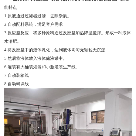
能特点
1.
原液通过过滤器过滤，去除杂质。
2.
自动配料系统，满足客户需求
3.
反应釜反应，将多种原料通过反应釜加热降温搅拌。形成一种液体
水溶肥。
4.
将反应釜中的液体乳化，达到液体均匀无颗粒无沉淀
5.
然后将液体放入液体储液罐中。
6.
灌装有大桶装灌装和小瓶灌装生产线。
7.
自动装箱线
8.
自动码垛线