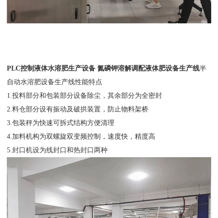
PLC控制液体水溶肥生产设备 氮磷钾溶解调配液体肥设备生产线
半
自动水溶肥设备生产线性能特点
1.
投料部分和包装部分设备除尘，其余部分为全密封
2.
料仓部分设有振动及破拱装置，防止物料架桥
3.
包装秤为快速可拆式结构方便清理
4.
加料机构为双螺旋双变频控制，速度快，精度高
5.
封口机设为线封口和热封口两种