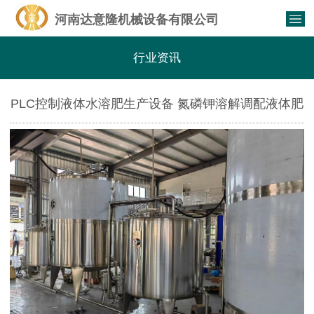
河南达意隆机械设备有限公司
行业资讯
PLC控制液体水溶肥生产设备 氮磷钾溶解调配液体肥
设备生产线