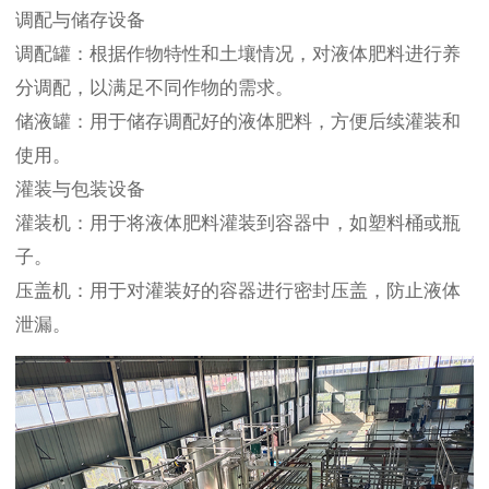
调配与储存设备
调配罐：根据作物特性和土壤情况，对液体肥料进行养
分调配，以满足不同作物的需求。
储液罐：用于储存调配好的液体肥料，方便后续灌装和
使用。
灌装与包装设备
灌装机：用于将液体肥料灌装到容器中，如塑料桶或瓶
子。
压盖机：用于对灌装好的容器进行密封压盖，防止液体
泄漏。