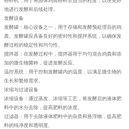
粉碎机：用于将固体鸡粪粉碎至适当的粒度，以便更好
地进行发酵和后续处理。
发酵设备
发酵罐：核心设备之一，用于存储和发酵预处理后的鸡
粪。发酵罐应具备良好的密封性和搅拌系统，以确保发
酵过程的稳定性和均匀性。
搅拌器：在发酵过程中，搅拌器用于均匀混合鸡粪和添
加的微生物菌种，促进发酵反应。
温控系统：用于控制发酵罐内的温度，以满足微生物的
生长和繁殖需求。
浓缩与过滤设备
浓缩设备：通过蒸发、浓缩等工艺，将发酵后的液体肥
料中的水分去除，提高肥料的浓度。
过滤器：用于去除液体肥料中的杂质和悬浮物，提高肥
料的纯净度和透明度。