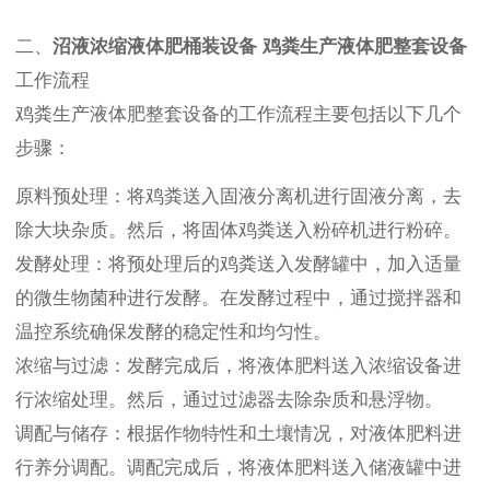
二、
沼液浓缩液体肥桶装设备 鸡粪生产液体肥整套设备
工作流程
鸡粪生产液体肥整套设备的工作流程主要包括以下几个
步骤：
原料预处理：将鸡粪送入固液分离机进行固液分离，去
除大块杂质。然后，将固体鸡粪送入粉碎机进行粉碎。
发酵处理：将预处理后的鸡粪送入发酵罐中，加入适量
的微生物菌种进行发酵。在发酵过程中，通过搅拌器和
温控系统确保发酵的稳定性和均匀性。
浓缩与过滤：发酵完成后，将液体肥料送入浓缩设备进
行浓缩处理。然后，通过过滤器去除杂质和悬浮物。
调配与储存：根据作物特性和土壤情况，对液体肥料进
行养分调配。调配完成后，将液体肥料送入储液罐中进