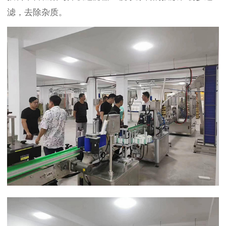
滤，去除杂质。