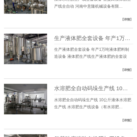
产线全自动 河南中意隆机械设备有限...
【详情】
生产液体肥全套设备 年产1万吨液体肥料制造设备 液体肥生产线
生产液体肥全套设备 年产1万吨液体肥料制
造设备 液体肥生产线生产液体肥的全套设
备...
【详情】
水溶肥全自动码垛生产线 10公斤液体水溶肥生产线
水溶肥全自动码垛生产线 10公斤液体水溶肥
生产线 水溶肥生产线设备（有水溶肥...
【详情】