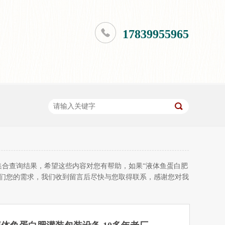
17839955965
集合查询结果，希望这些内容对您有帮助，如果“液体鱼蛋白肥
我们您的需求，我们收到留言后尽快与您取得联系，感谢您对我