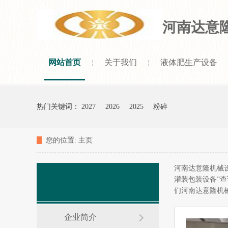
河南达意
网站首页
关于我们
液体肥生产设备
热门关键词：
2027
2026
2025
粉碎
您的位置:
主页
河南达意隆机械
灌装包装设备”
们河南达意隆机
企业简介