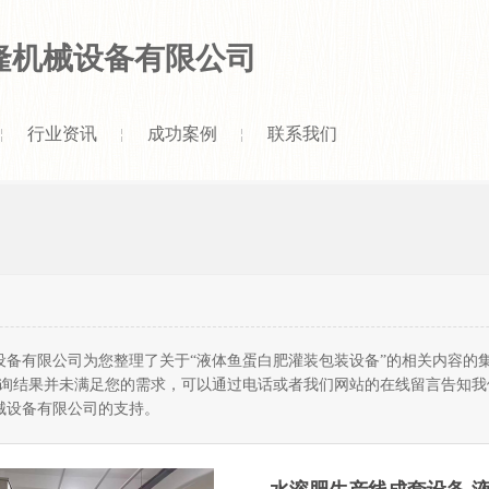
隆机械设备有限公司
行业资讯
成功案例
联系我们
设备有限公司为您整理了关于“液体鱼蛋白肥灌装包装设备”的相关内容的
查询结果并未满足您的需求，可以通过电话或者我们网站的在线留言告知
械设备有限公司的支持。