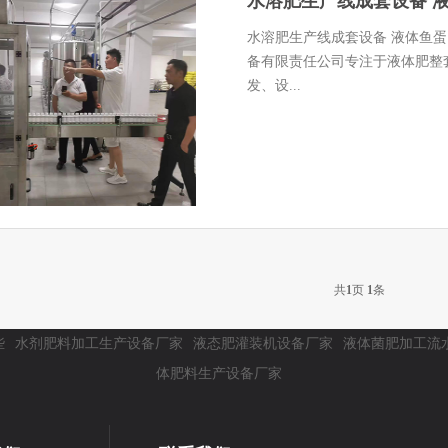
水溶肥生产线成套设备 液
水溶肥生产线成套设备 液体鱼蛋
备有限责任公司专注于液体肥整
发、设...
共
1
页
1
条
些
水剂肥料加工生产设备厂家
液态肥灌装机设备厂家
液体菌肥加工流
体肥料生产设备厂家