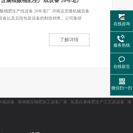
含腐殖酸桶肥生产线设备 20年老厂
酸桶肥生产线设备 20年老厂 河南达意隆机械设备
设备以及后段包装设备的制造销售。公司集研
在线咨询
了解详情
服务热线
在线留言
微信扫一扫
水线设备
液体微生物肥加工设备厂家
鱼蛋白液体肥生产工艺及设备
液