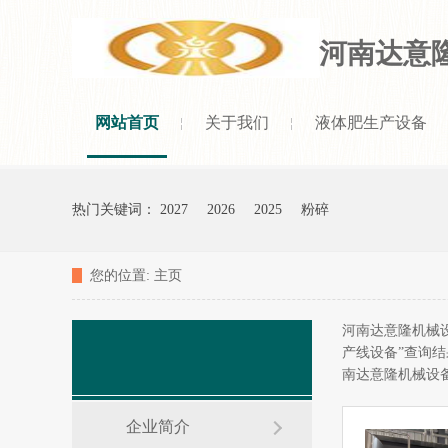
河南达意
网站首页
关于我们
液体肥生产设备
热门关键词：
2027
2026
2025
粉碎
您的位置:
主页
河南达意隆机械
产线设备”查询
南达意隆机械设
企业简介