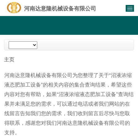
河南达意隆机械设备有限公司
主页
河南达意隆机械设备有限公司为您整理了关于“沼液浓缩
液态肥加工设备”的相关内容的集合查询结果，希望这些
内容对您有帮助，如果“沼液浓缩液态肥加工设备”查询结
果并未满足您的需求，可以通过电话或者我们网站的在
线留言告知我们您的需求，我们收到留言后尽快与您取
得联系，感谢您对我们河南达意隆机械设备有限公司的
支持。