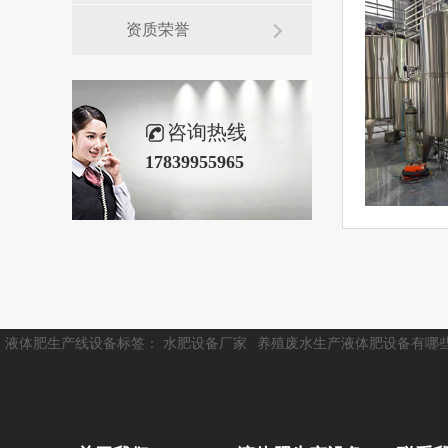
资质荣誉
咨询热线
17839955965
液体肥生产线设备标签
：
水肥设备厂家
养殖废水生产液体肥设备有哪