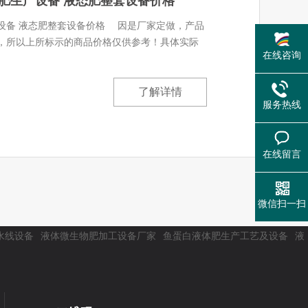
肥生产设备 液态肥整套设备价格
设备 液态肥整套设备价格 因是厂家定做，产品
，所以上所标示的商品价格仅供参考！具体实际
在线咨询
了解详情
服务热线
在线留言
微信扫一扫
水线设备
液体微生物肥加工设备厂家
鱼蛋白液体肥生产工艺及设备
液