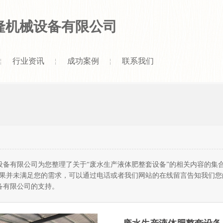
隆机械设备有限公司
行业资讯
成功案例
联系我们
设备有限公司为您整理了关于“废水生产液体肥整套设备”的相关内容的集
结果并未满足您的需求，可以通过电话或者我们网站的在线留言告知我们
备有限公司的支持。