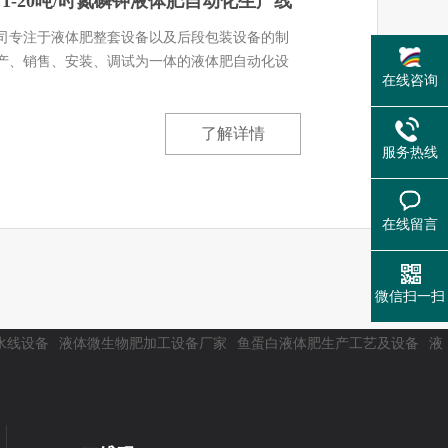
1-20吨/时氮磷钾液体肥自动化生产线
司专注于液体肥整套设备以及后段包装设备的制
产、销售、安装、调试为一体的液体肥自动化设
在线咨询
了解详情
服务热线
在线留言
微信扫一扫
水线设备
液体微生物肥加工设备厂家
鱼蛋白液体肥生产工艺及设备
液