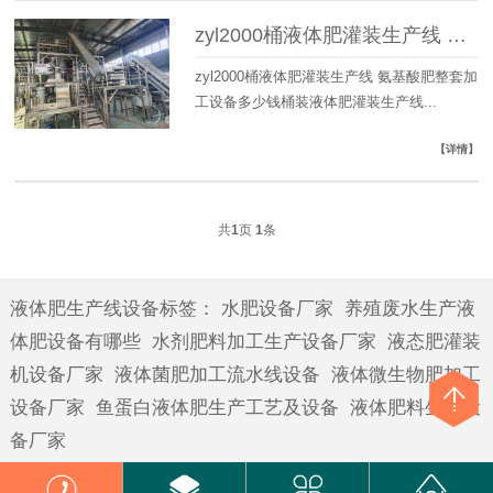
zyl2000桶液体肥灌装生产线 氨基酸肥整套加工设备多少钱
zyl2000桶液体肥灌装生产线 氨基酸肥整套加
工设备多少钱桶装液体肥灌装生产线...
【详情】
共
1
页
1
条
液体肥生产线设备标签
：
水肥设备厂家
养殖废水生产液
体肥设备有哪些
水剂肥料加工生产设备厂家
液态肥灌装
机设备厂家
液体菌肥加工流水线设备
液体微生物肥加工
设备厂家
鱼蛋白液体肥生产工艺及设备
液体肥料生产设
备厂家