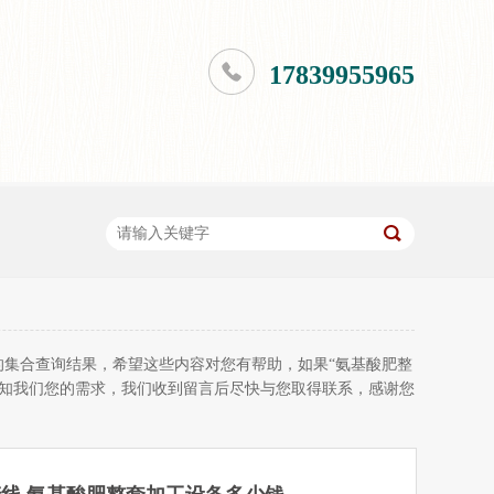
17839955965
的集合查询结果，希望这些内容对您有帮助，如果“氨基酸肥整
告知我们您的需求，我们收到留言后尽快与您取得联系，感谢您