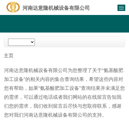
河南达意隆机械设备有限公司
主页
河南达意隆机械设备有限公司为您整理了关于“氨基酸肥
加工设备”的相关内容的集合查询结果，希望这些内容对
您有帮助，如果“氨基酸肥加工设备”查询结果并未满足您
的需求，可以通过电话或者我们网站的在线留言告知我
们您的需求，我们收到留言后尽快与您取得联系，感谢
您对我们河南达意隆机械设备有限公司的支持。