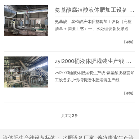
氨基酸腐殖酸液体肥加工设备 中微量元素营养液灌装生产线
氨基酸、腐殖酸液体肥整套加工设备（完整
清单 + 简要工艺）一、水处理设备反渗透
纯...
【详情】
zyl2000桶液体肥灌装生产线 氨基酸肥整套加工设备多少钱
zyl2000桶液体肥灌装生产线 氨基酸肥整套加
工设备多少钱桶装液体肥灌装生产线...
【详情】
共
1
页
2
条
液体肥生产线设备标签
：
水肥设备厂家
养殖废水生产液