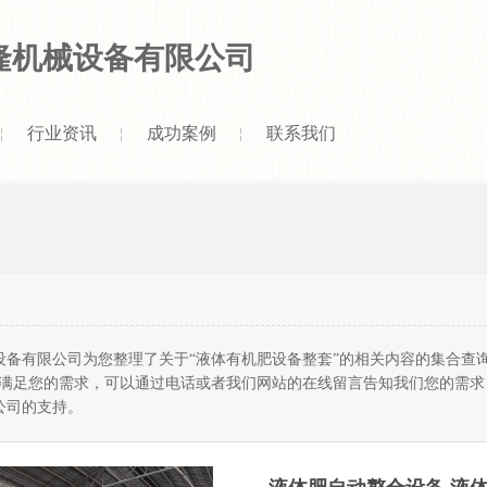
隆机械设备有限公司
行业资讯
成功案例
联系我们
设备有限公司为您整理了关于“液体有机肥设备整套”的相关内容的集合查
未满足您的需求，可以通过电话或者我们网站的在线留言告知我们您的需
公司的支持。