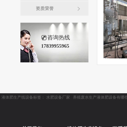
资质荣誉
咨询热线
17839955965
液体肥生产线设备标签
：
水肥设备厂家
养殖废水生产液体肥设备有哪