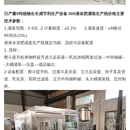
日产量5吨植物生长调节剂生产设备 500液体肥灌装生产线价格主要
技术参数：
1.灌装范围：5-50L ;2.计量精度：±0.2% 3.灌装速度：≥8桶/分
钟/四头(20L)
液体水溶肥成套生产线规定功能、流程与设备配置
1. 流程：
爬斗提升机将物料提升进入反应釜—乳化加细两道过滤---中间储罐--
-大桶灌装---压盖---成品输出。
2.设备配置：爬斗提升机、过渡斗及支架、立方反应釜、转子泵及管
道、乳化泵、双联过滤器、立方中间储料罐、头大桶灌装线、总控制
柜。