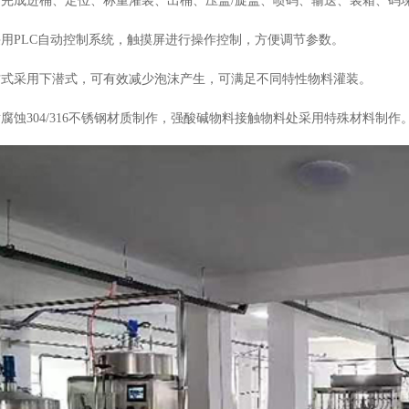
动完成进桶、定位、称重灌装、出桶、压盖/旋盖、喷码、输送、装箱、码
采用PLC自动控制系统，触摸屏进行操作控制，方便调节参数。
方式采用下潜式，可有效减少泡沫产生，可满足不同特性物料灌装。
耐腐蚀304/316不锈钢材质制作，强酸碱物料接触物料处采用特殊材料制作