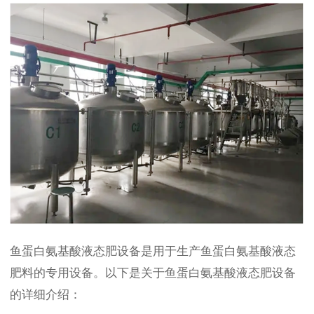
鱼蛋白氨基酸液态肥设备是用于生产鱼蛋白氨基酸液态
肥料的专用设备。以下是关于鱼蛋白氨基酸液态肥设备
的详细介绍：