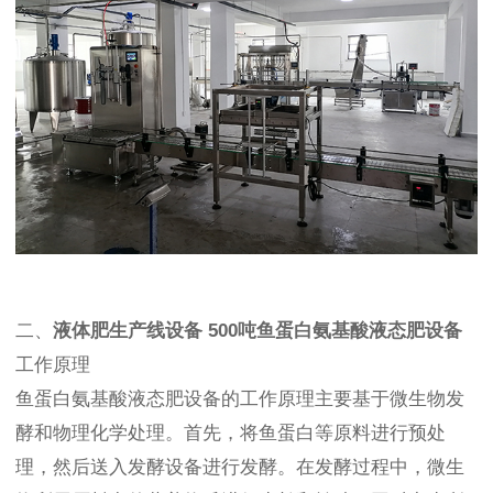
二、
液体肥生产线设备 500吨鱼蛋白氨基酸液态肥设备
工作原理
鱼蛋白氨基酸液态肥设备的工作原理主要基于微生物发
酵和物理化学处理。首先，将鱼蛋白等原料进行预处
理，然后送入发酵设备进行发酵。在发酵过程中，微生