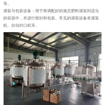
等。
灌装与包装设备：用于将调配好的液态肥料灌装到适当
的容器中，并进行密封和包装。常见的灌装设备有灌装
机、自动封口机等。