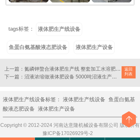
tags标签：
液体肥生产线设备
鱼蛋白氨基酸液态肥设备
液体肥生产设备
上一篇：氮磷钾螯合液体肥生产线 整套加工水溶肥设备 HN中意隆
返回
列表
下一篇：沼液浓缩做液体肥设备 5000吨沼液生产液态有机肥设备厂家
液体肥生产线设备标签
：
液体肥生产线设备
鱼蛋白氨基
酸液态肥设备
液体肥生产设备
Copyright © 2012-2024 河南达意隆机械设备有限公司 版权所有
豫ICP备17026929号-2