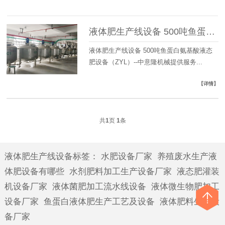
液体肥生产线设备 500吨鱼蛋白氨基酸液态肥设备（ZYL）
液体肥生产线设备 500吨鱼蛋白氨基酸液态
肥设备（ZYL）--中意隆机械提供服务...
【详情】
共
1
页
1
条
液体肥生产线设备标签
：
水肥设备厂家
养殖废水生产液
体肥设备有哪些
水剂肥料加工生产设备厂家
液态肥灌装
机设备厂家
液体菌肥加工流水线设备
液体微生物肥加工
设备厂家
鱼蛋白液体肥生产工艺及设备
液体肥料生产设
备厂家