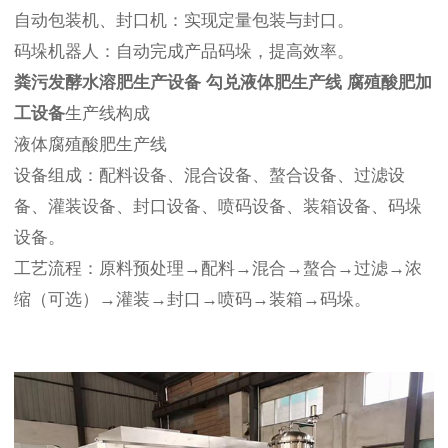
自动包装机、封口机：实现定量包装与封口。
码垛机器人：自动完成产品码垛，提高效率。
粪污发酵水溶肥生产设备 勾兑液体肥生产线 腐殖酸肥加
工设备
生产线构成
液体腐殖酸肥生产线
设备组成：配料设备、混合设备、螯合设备、过滤设
备、灌装设备、封口设备、喷码设备、装箱设备、码垛
设备。
工艺流程：原料预处理→配料→混合→螯合→过滤→浓
缩（可选）→灌装→封口→喷码→装箱→码垛。