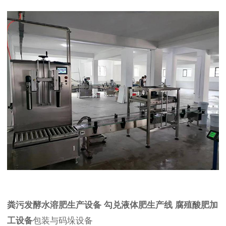
粪污发酵水溶肥生产设备 勾兑液体肥生产线 腐殖酸肥加
工设备
包装与码垛设备