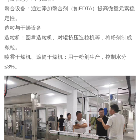
螯合设备：通过添加螯合剂（如EDTA）提高微量元素稳
定性。
造粒与干燥设备
造粒机：圆盘造粒机、对辊挤压造粒机等，将粉剂制成
颗粒。
喷雾干燥机、滚筒干燥机：用于粉剂生产，控制水分
≤3%。