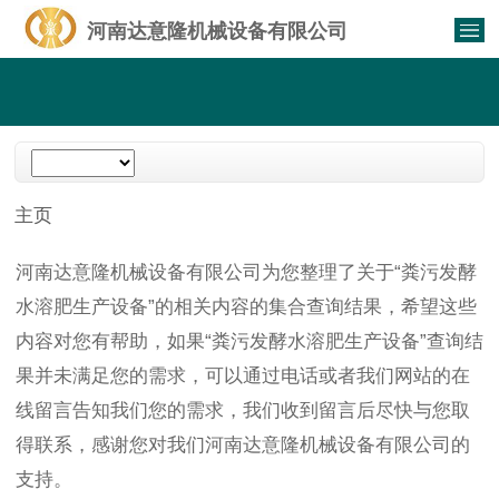
河南达意隆机械设备有限公司
主页
河南达意隆机械设备有限公司为您整理了关于“粪污发酵
水溶肥生产设备”的相关内容的集合查询结果，希望这些
内容对您有帮助，如果“粪污发酵水溶肥生产设备”查询结
果并未满足您的需求，可以通过电话或者我们网站的在
线留言告知我们您的需求，我们收到留言后尽快与您取
得联系，感谢您对我们河南达意隆机械设备有限公司的
支持。