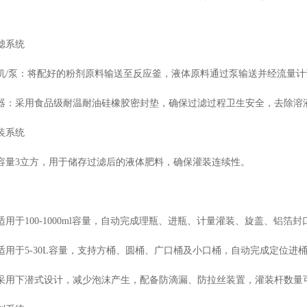
滤系统
机/泵：将配好的粉剂原料输送至反应釜，液体原料通过泵输送并经流量计
器：采用食品级耐温耐油硅橡胶密封垫，确保过滤过程卫生安全，去除溶
装系统
容量3立方，用于储存过滤后的液体肥料，确保灌装连续性。
适用于100-1000ml容量，自动完成理瓶、进瓶、计量灌装、旋盖、铝箔
适用于5-30L容量，支持方桶、圆桶、广口桶及小口桶，自动完成定位
采用下潜式设计，减少泡沫产生，配备防滴漏、防拉丝装置，灌装杆数量