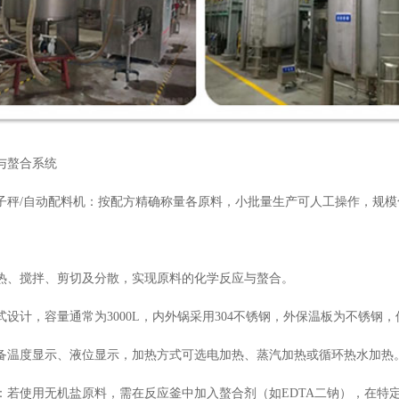
与螯合系统
子秤/自动配料机：按配方精确称量各原料，小批量生产可人工操作，规
热、搅拌、剪切及分散，实现原料的化学反应与螯合。
式设计，容量通常为3000L，内外锅采用304不锈钢，外保温板为不锈钢
备温度显示、液位显示，加热方式可选电加热、蒸汽加热或循环热水加热
：若使用无机盐原料，需在反应釜中加入螯合剂（如EDTA二钠），在特