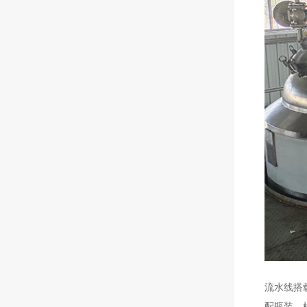
流水线搭
配瓶装、